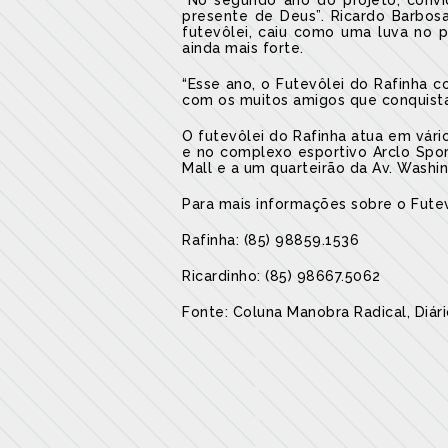
“No segundo ano do projeto, convid
presente de Deus”. Ricardo Barbosa
futevôlei, caiu como uma luva no p
ainda mais forte.
“Esse ano, o Futevôlei do Rafinha 
com os muitos amigos que conquist
O futevôlei do Rafinha atua em vári
e no complexo esportivo Arclo Sport
Mall e a um quarteirão da Av. Washi
Para mais informações sobre o Futev
Rafinha: (85) 98859.1536
Ricardinho: (85) 98667.5062
Fonte: Coluna Manobra Radical, Diár