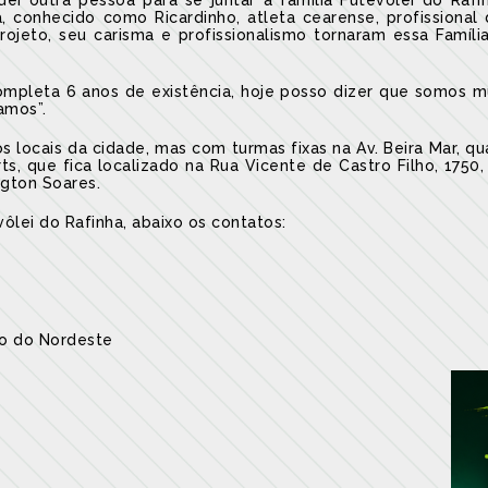
ei outra pessoa para se juntar à família Futevôlei do Raf
, conhecido como Ricardinho, atleta cearense, profissional
rojeto, seu carisma e profissionalismo tornaram essa Famíli
completa 6 anos de existência, hoje posso dizer que somos m
amos”.
os locais da cidade, mas com turmas fixas na Av. Beira Mar, q
s, que fica localizado na Rua Vicente de Castro Filho, 175
ngton Soares.
ôlei do Rafinha, abaixo os contatos:
io do Nordeste