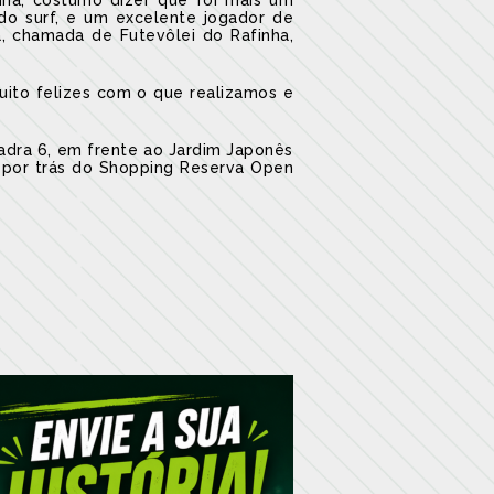
inha, costumo dizer que foi mais um
 do surf, e um excelente jogador de
a, chamada de Futevôlei do Rafinha,
uito felizes com o que realizamos e
uadra 6, em frente ao Jardim Japonês
0, por trás do Shopping Reserva Open